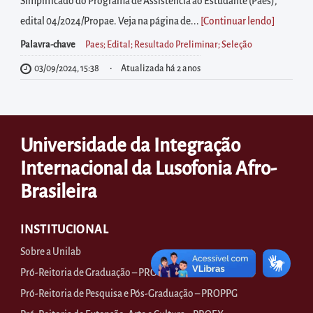
diretamente
Simplificado do Programa de Assistência ao Estudante (Paes),
à
edital 04/2024/Propae. Veja na página de...
[Continuar lendo
]
área
Palavra-chave
Paes; Edital; Resultado Preliminar; Seleção
para
03/09/2024, 15:38
Atualizada há 2 anos
realizar
buscas
internas
Universidade da Integração
Acessar
diretamente
Internacional da Lusofonia Afro-
as
Brasileira
informações
postas
INSTITUCIONAL
no
Sobre a Unilab
rodapé
Pró-Reitoria de Graduação – PROGRAD
Pró-Reitoria de Pesquisa e Pós-Graduação – PROPPG