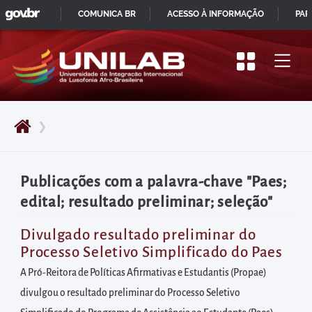
GOVBR
Pular
COMUNICA BR
ACESSO À INFORMAÇÃO
PAR
para
IR
o
PARA
início
O
do
CONTEÚDO
conteúdo
❯
principal
da
página
Publicações com a palavra-chave "Paes;
Acessar
edital; resultado preliminar; seleção"
diretamente
o
Divulgado resultado preliminar do
Processo Seletivo Simplificado do Paes
menu
principal
A Pró-Reitora de Políticas Afirmativas e Estudantis (Propae)
Acessar
divulgou o resultado preliminar do Processo Seletivo