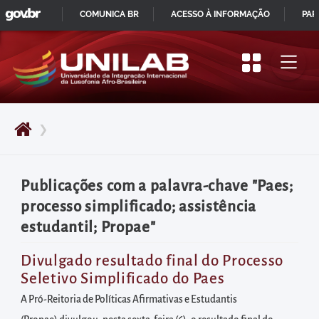
GOVBR
Pular
COMUNICA BR
ACESSO À INFORMAÇÃO
PAR
para
IR
o
PARA
início
O
do
CONTEÚDO
conteúdo
❯
principal
da
página
Publicações com a palavra-chave "Paes;
Acessar
processo simplificado; assistência
diretamente
estudantil; Propae"
o
menu
Divulgado resultado final do Processo
Seletivo Simplificado do Paes
principal
Acessar
A Pró-Reitoria de Políticas Afirmativas e Estudantis