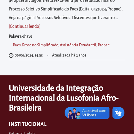
diretamente
(Propae) divulgou, nesta sexta-feira (6), o resultado final do
à
Processo Seletivo Simplificado do Paes (Edital 04/2024/Propae).
área
Veja na página Processos Seletivos. Discentes que tiveram o...
para
[Continuar lendo
]
realizar
Palavra-chave
buscas
Paes; Processo Simplificado; Assistência Estudantil; Propae
internas
06/09/2024, 14:53
Atualizada há 2 anos
Acessar
diretamente
as
Universidade da Integração
informações
postas
Internacional da Lusofonia Afro-
no
Brasileira
rodapé
INSTITUCIONAL
Sobre a Unilab