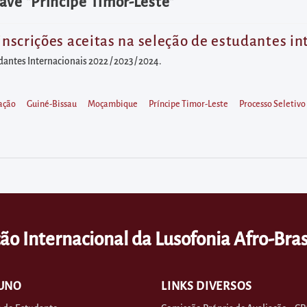
ave "Príncipe Timor-Leste"
 inscrições aceitas na seleção de estudantes i
dantes Internacionais 2022 / 2023 / 2024.
ação
Guiné-Bissau
Moçambique
Príncipe Timor-Leste
Processo Seletivo
ão Internacional da Lusofonia Afro-Bras
UNO
LINKS DIVERSOS