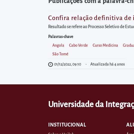
diretamente
Publicações com a palavra-ch
à
área
Confira relação definitiva de
para
Resultado se refere ao Processo Seletivo de Estu
realizar
Palavras-chave
buscas
Angola
Cabo Verde
Curso Medicina
Gradu
internas
São Tomé
Acessar
01/12/2022, 09:10
Atualizada há 4 anos
diretamente
as
informações
postas
Universidade da Integraç
no
rodapé
INSTITUCIONAL
AL