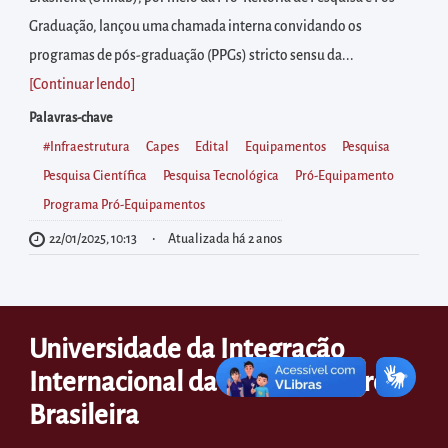
diretamente
Graduação, lançou uma chamada interna convidando os
à
programas de pós-graduação (PPGs) stricto sensu da...
área
[Continuar lendo
]
para
realizar
Palavras-chave
buscas
#infraestrutura
Capes
Edital
Equipamentos
Pesquisa
internas
Pesquisa Científica
Pesquisa Tecnológica
Pró-Equipamento
Acessar
Programa Pró-Equipamentos
diretamente
22/01/2025, 10:13
Atualizada há 2 anos
as
informações
postas
Universidade da Integração
no
Internacional da Lusofonia Afro-
rodapé
Brasileira