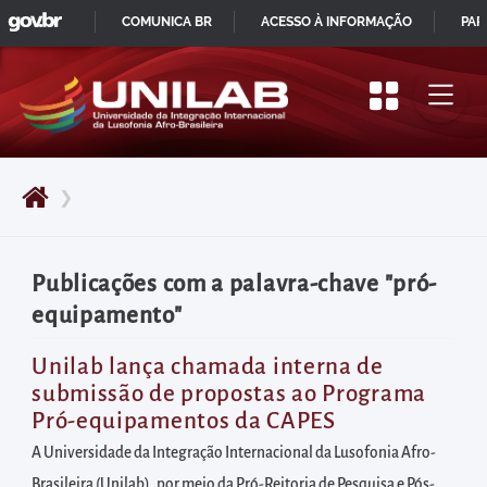
GOVBR
Pular
COMUNICA BR
ACESSO À INFORMAÇÃO
PAR
para
IR
o
PARA
início
O
do
CONTEÚDO
conteúdo
❯
principal
da
página
Publicações com a palavra-chave "pró-
Acessar
equipamento"
diretamente
o
Unilab lança chamada interna de
submissão de propostas ao Programa
menu
Pró-equipamentos da CAPES
principal
A Universidade da Integração Internacional da Lusofonia Afro-
Acessar
Brasileira (Unilab), por meio da Pró-Reitoria de Pesquisa e Pós-