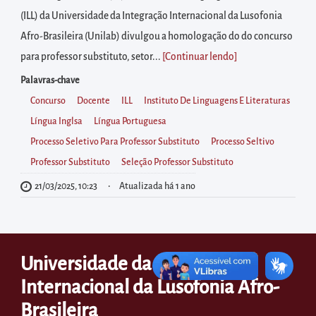
diretamente
(ILL) da Universidade da Integração Internacional da Lusofonia
à
Afro-Brasileira (Unilab) divulgou a homologação do do concurso
área
para professor substituto, setor...
[Continuar lendo
]
para
realizar
Palavras-chave
buscas
Concurso
Docente
ILL
Instituto De Linguagens E Literaturas
internas
Língua Inglsa
Língua Portuguesa
Acessar
Processo Seletivo Para Professor Substituto
Processo Seltivo
diretamente
Professor Substituto
Seleção Professor Substituto
as
21/03/2025, 10:23
Atualizada há 1 ano
informações
postas
no
Universidade da Integração
rodapé
Internacional da Lusofonia Afro-
Brasileira