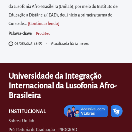
diretamente
da Lusofonia Afro-Brasileira (Unilab), por meio do Instituto de
à
Educação a Distância (IEAD), deu início a primeira turma do
área
Curso de...
[Continuar lendo
]
para
realizar
Palavra-chave
Proditec
buscas
06/08/2025, 18:55
Atualizada há 12 meses
internas
Acessar
diretamente
Universidade da Integração
as
Internacional da Lusofonia Afro-
informações
Brasileira
postas
no
rodapé
INSTITUCIONAL
Sobre a Unilab
Pró-Reitoria de Graduação – PROGRAD