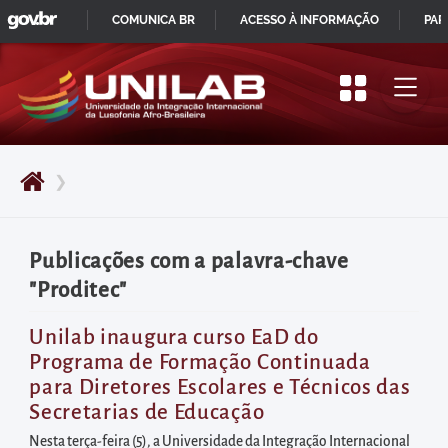
GOVBR
Pular
COMUNICA BR
ACESSO À INFORMAÇÃO
PAR
para
IR
o
PARA
início
O
do
CONTEÚDO
conteúdo
❯
principal
da
página
Publicações com a palavra-chave
Acessar
"Proditec"
diretamente
o
Unilab inaugura curso EaD do
Programa de Formação Continuada
menu
para Diretores Escolares e Técnicos das
principal
Secretarias de Educação
Acessar
Nesta terça-feira (5), a Universidade da Integração Internacional