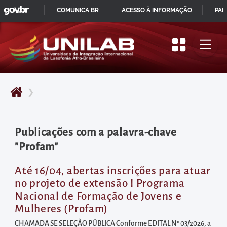
GOVBR
Pular
COMUNICA BR
ACESSO À INFORMAÇÃO
PAR
para
IR
o
PARA
início
O
do
CONTEÚDO
conteúdo
❯
principal
da
página
Publicações com a palavra-chave
Acessar
"Profam"
diretamente
o
Até 16/04, abertas inscrições para atuar
no projeto de extensão I Programa
menu
Nacional de Formação de Jovens e
principal
Mulheres (Profam)
Acessar
CHAMADA SE SELEÇÃO PÚBLICA Conforme EDITAL Nº 03/2026, a