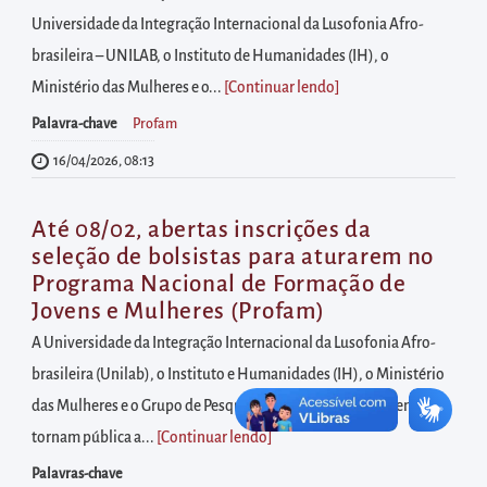
diretamente
Universidade da Integração Internacional da Lusofonia Afro-
à
brasileira – UNILAB, o Instituto de Humanidades (IH), o
área
Ministério das Mulheres e o...
[Continuar lendo
]
para
realizar
Palavra-chave
Profam
buscas
16/04/2026, 08:13
internas
Acessar
Até 08/02, abertas inscrições da
diretamente
seleção de bolsistas para aturarem no
Programa Nacional de Formação de
as
Jovens e Mulheres (Profam)
informações
A Universidade da Integração Internacional da Lusofonia Afro-
postas
brasileira (Unilab), o Instituto e Humanidades (IH), o Ministério
no
das Mulheres e o Grupo de Pesquisa “Lélia Gonzalez, Presente!”
rodapé
tornam pública a...
[Continuar lendo
]
Palavras-chave