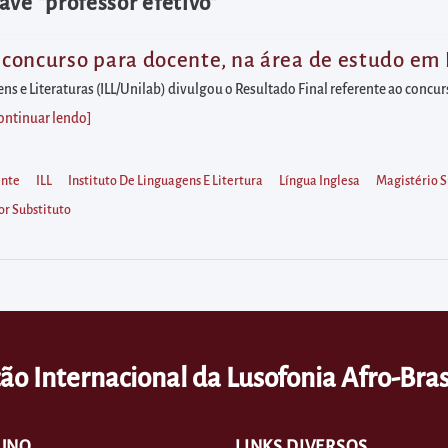
ave "professor efetivo"
o concurso para docente, na área de estudo em L
ens e Literaturas (ILL/Unilab) divulgou o Resultado Final referente ao conc
ontinuar lendo
]
nte
ILL
Instituto De Linguagens E Litertura
Língua Inglesa
Magistério S
or Substituto
ão Internacional da Lusofonia Afro-Bras
UNO
LINKS DIVERSOS