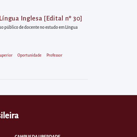
íngua Inglesa [Edital nº 30]
urso público de docente no estudo em Língua
uperior
Oportunidade
Professor
ileira