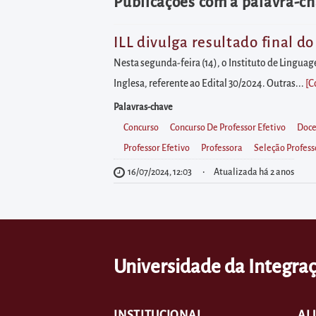
diretamente
Publicações com a palavra-ch
à
área
ILL divulga resultado final d
para
Nesta segunda-feira (14), o Instituto de Linguag
realizar
Inglesa, referente ao Edital 30/2024. Outras...
[C
buscas
Palavras-chave
internas
Concurso
Concurso De Professor Efetivo
Doce
Acessar
Professor Efetivo
Professora
Seleção Profess
diretamente
16/07/2024, 12:03
Atualizada há 2 anos
as
informações
postas
no
Universidade da Integraç
rodapé
INSTITUCIONAL
AL