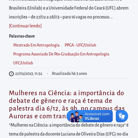
diretamente
Brasileira (Unilab) e a Universidade Federal do Ceará (UFC) abrem
à
inscrições – de 27/02 a 28/03 – para 16 vagas no processo...
área
[Continuar lendo
]
para
realizar
Palavras-chave
buscas
Mestrado Em Antropologia
PPGA - UFC/Unilab
internas
Programa Associado De Pós-Graduação Em Antropologia
Acessar
UFC/Unilab
diretamente
27/02/2023, 11:52
Atualizada há 3 anos
as
informações
Mulheres na Ciência: a importância do
postas
debate de gênero e raça é tema de
no
palestra dia 6/12, às 9h, no campus das
Auroras e com transmissão online
rodapé
“Mulheres na Ciência: a importância do debate de gênero e raça” é
tema de palestra da docente Luciana de Oliveira Dias (UFG) no dia