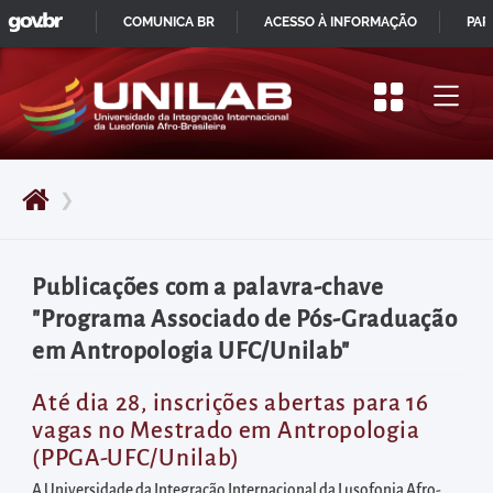
GOVBR
Pular
COMUNICA BR
ACESSO À INFORMAÇÃO
PAR
para
IR
o
PARA
início
O
do
CONTEÚDO
conteúdo
❯
principal
da
página
Publicações com a palavra-chave
Acessar
"Programa Associado de Pós-Graduação
diretamente
em Antropologia UFC/Unilab"
o
menu
Até dia 28, inscrições abertas para 16
vagas no Mestrado em Antropologia
principal
(PPGA-UFC/Unilab)
Acessar
A Universidade da Integração Internacional da Lusofonia Afro-