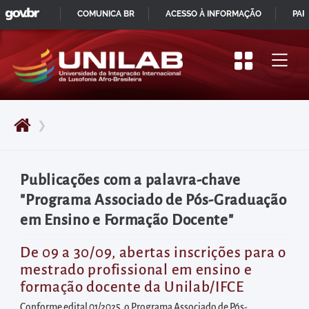
GOVBR
Pular
COMUNICA BR
ACESSO À INFORMAÇÃO
PAR
para
IR
o
PARA
início
O
do
CONTEÚDO
conteúdo
❯
principal
da
página
Publicações com a palavra-chave
Acessar
"Programa Associado de Pós-Graduação
diretamente
em Ensino e Formação Docente"
o
menu
De 09 a 30/09, abertas inscrições para o
mestrado profissional em ensino e
principal
formação docente da Unilab/IFCE
Acessar
Conforme edital 01/2025, o Programa Associado de Pós-