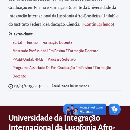
diretamente
Graduação em Ensino e Formação Docente da Universidade da
à
Integração Internacional da Lusofonia Afro-Brasileira (Unilab) e
área
do Instituto Federal de Educação, Ciência...
[Continuar lendo
]
para
realizar
Palavras-chave
buscas
Edital
Ensino
Formação Docente
internas
Mestrado Profissional Em Ensino E Formação Docente
Acessar
PPGEF Unilab -IFCE
Processo Seletivo
diretamente
Programa Associado De Pós-Graduação Em Ensino E Formação
as
Docente
informações
09/09/2025, 08:40
Atualizada há 10 meses
postas
no
rodapé
Universidade da Integração
Internacional da Lusofonia Afro-