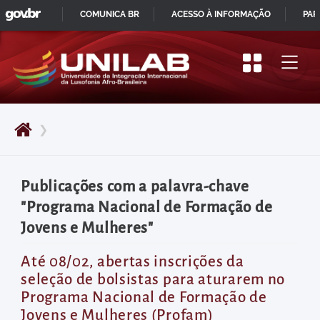
GOVBR
Pular
COMUNICA BR
ACESSO À INFORMAÇÃO
PAR
para
IR
o
PARA
início
O
do
CONTEÚDO
conteúdo
❯
principal
da
página
Publicações com a palavra-chave
Acessar
"Programa Nacional de Formação de
diretamente
Jovens e Mulheres"
o
menu
Até 08/02, abertas inscrições da
seleção de bolsistas para aturarem no
principal
Programa Nacional de Formação de
Acessar
Jovens e Mulheres (Profam)