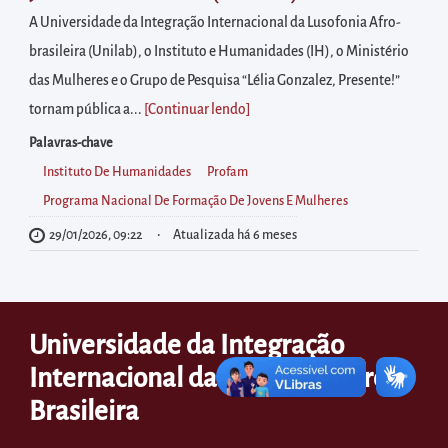
diretamente
A Universidade da Integração Internacional da Lusofonia Afro-
à
brasileira (Unilab), o Instituto e Humanidades (IH), o Ministério
área
das Mulheres e o Grupo de Pesquisa “Lélia Gonzalez, Presente!”
para
tornam pública a...
[Continuar lendo
]
realizar
buscas
Palavras-chave
internas
Instituto De Humanidades
Profam
Acessar
Programa Nacional De Formação De Jovens E Mulheres
diretamente
29/01/2026, 09:22
Atualizada há 6 meses
as
informações
postas
Universidade da Integração
no
Internacional da Lusofonia Afro-
rodapé
Brasileira