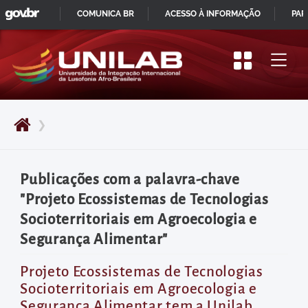
GOVBR
Pular
COMUNICA BR
ACESSO À INFORMAÇÃO
PAR
para
IR
o
PARA
início
O
do
CONTEÚDO
conteúdo
❯
principal
da
página
Publicações com a palavra-chave
Acessar
"Projeto Ecossistemas de Tecnologias
diretamente
Socioterritoriais em Agroecologia e
o
Segurança Alimentar"
menu
principal
Projeto Ecossistemas de Tecnologias
Socioterritoriais em Agroecologia e
Acessar
Segurança Alimentar tem a Unilab