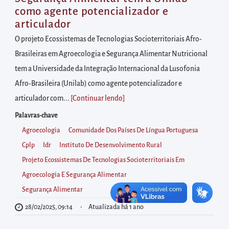
diretamente
como agente potencializador e
à
articulador
área
O projeto Ecossistemas de Tecnologias Socioterritoriais Afro-
para
Brasileiras em Agroecologia e Segurança Alimentar Nutricional
realizar
tem a Universidade da Integração Internacional da Lusofonia
buscas
Afro-Brasileira (Unilab) como agente potencializador e
internas
articulador com...
[Continuar lendo
]
Acessar
Palavras-chave
diretamente
Agroecologia
Comunidade Dos Países De Língua Portuguesa
as
Cplp
Idr
Instituto De Desenvolvimento Rural
informações
Projeto Ecossistemas De Tecnologias Socioterritoriais Em
postas
Agroecologia E Segurança Alimentar
no
Segurança Alimentar
rodapé
28/02/2025, 09:14
Atualizada há 1 ano