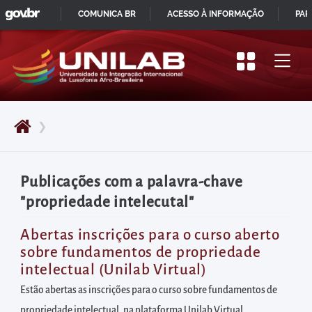
GOVBR
Pular
COMUNICA BR
ACESSO À INFORMAÇÃO
PAR
para
IR
o
PARA
início
O
do
CONTEÚDO
conteúdo
❯
principal
da
página
Publicações com a palavra-chave
Acessar
"propriedade intelecutal"
diretamente
o
Abertas inscrições para o curso aberto
sobre fundamentos de propriedade
menu
intelectual (Unilab Virtual)
principal
Estão abertas as inscrições para o curso sobre fundamentos de
Acessar
propriedade intelectual, na plataforma Unilab Virtual,