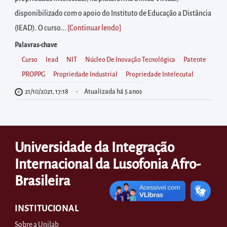
diretamente
disponibilizado com o apoio do Instituto de Educação a Distância
à
(IEAD). O curso...
[Continuar lendo
]
área
para
Palavras-chave
realizar
Curso
Iead
NIT
Núcleo De Inovação Tecnológica
Patente
buscas
PROPPG
Propriedade Industrial
Propriedade Intelecutal
internas
21/10/2021, 17:18
Atualizada há 5 anos
Acessar
diretamente
as
Universidade da Integração
informações
Internacional da Lusofonia Afro-
postas
no
Brasileira
rodapé
INSTITUCIONAL
Sobre a Unilab