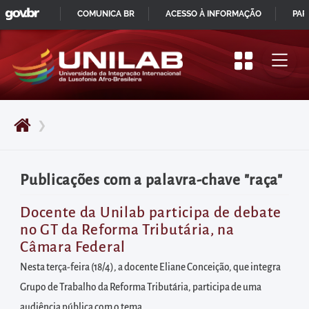
GOVBR
Pular
COMUNICA BR
ACESSO À INFORMAÇÃO
PAR
para
IR
o
PARA
início
O
do
CONTEÚDO
conteúdo
❯
principal
da
página
Publicações com a palavra-chave "raça"
Acessar
diretamente
Docente da Unilab participa de debate
no GT da Reforma Tributária, na
o
Câmara Federal
menu
Nesta terça-feira (18/4), a docente Eliane Conceição, que integra
principal
Grupo de Trabalho da Reforma Tributária, participa de uma
Acessar
audiência pública com o tema