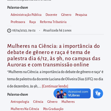
diretamente
à
Palavras-chave
área
Administração Pública
Docente
Gênero
Pesquisa
para
Professora
Raça
Reforma Tributária
realizar
18/04/2023, 09:02
Atualizada há 3 anos
buscas
internas
Mulheres na Ciência: a importância do
Acessar
debate de gênero e raça é tema de
diretamente
palestra dia 6/12, às 9h, no campus das
Auroras e com transmissão online
as
informações
“Mulheres na Ciência: a importância do debate de gênero e raça” é
postas
tema de palestra da docente Luciana de Oliveira Dias (UFG) no dia
no
6 de dezembro, às 9h,...
[Continuar lendo
]
rodapé
Palavras-chave
Antropologia
Ciência
Gênero
Mulheres
Mulheres Na Ciência
Pós-Graduação