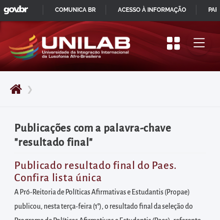
GOVBR
Pular
COMUNICA BR
ACESSO À INFORMAÇÃO
PAR
para
IR
o
PARA
início
O
do
CONTEÚDO
conteúdo
❯
principal
da
página
Publicações com a palavra-chave
Acessar
"resultado final"
diretamente
o
Publicado resultado final do Paes.
Confira lista única
menu
principal
A Pró-Reitoria de Políticas Afirmativas e Estudantis (Propae)
Acessar
publicou, nesta terça-feira (1°), o resultado final da seleção do