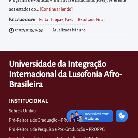
diretamente
Programa de Políticas Afirmativas e Estudantis (Paes), referente
à
aos estados do...
[Continuar lendo
]
área
Palavras-chave
Edital; Propae; Paes
Resultado Final
para
01/07/2025, 16:53
Atualizada há 1 ano
realizar
buscas
internas
Universidade da Integração
Acessar
diretamente
Internacional da Lusofonia Afro-
as
Brasileira
informações
postas
INSTITUCIONAL
no
Sobre a Unilab
rodapé
Pró-Reitoria de Graduação – PROGRAD
Pró-Reitoria de Pesquisa e Pós-Graduação – PROPPG