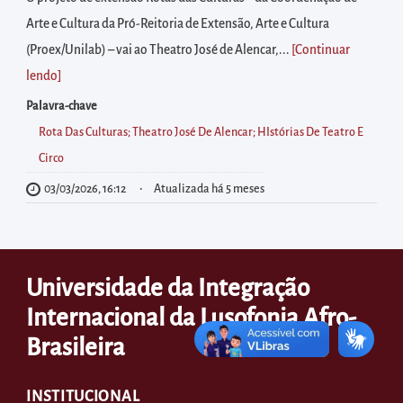
diretamente
Arte e Cultura da Pró-Reitoria de Extensão, Arte e Cultura
à
(Proex/Unilab) – vai ao Theatro José de Alencar,...
[Continuar
área
lendo
]
para
realizar
Palavra-chave
buscas
Rota Das Culturas; Theatro José De Alencar; HIstórias De Teatro E
internas
Circo
Acessar
03/03/2026, 16:12
Atualizada há 5 meses
diretamente
as
informações
Universidade da Integração
postas
Internacional da Lusofonia Afro-
no
rodapé
Brasileira
INSTITUCIONAL