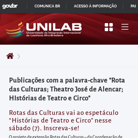
GOVBR
Pular
COMUNICA BR
ACESSO À INFORMAÇÃO
PAR
para
IR
o
PARA
início
O
do
CONTEÚDO
conteúdo
❯
principal
da
página
Publicações com a palavra-chave "Rota
Acessar
das Culturas; Theatro José de Alencar;
diretamente
HIstórias de Teatro e Circo"
o
menu
Rotas das Culturas vai ao espetáculo
“Histórias de Teatro e Circo” nesse
principal
sábado (7). Inscreva-se!
Acessar
O projeto de extensão Rotas das Culturas – da Coordenação de