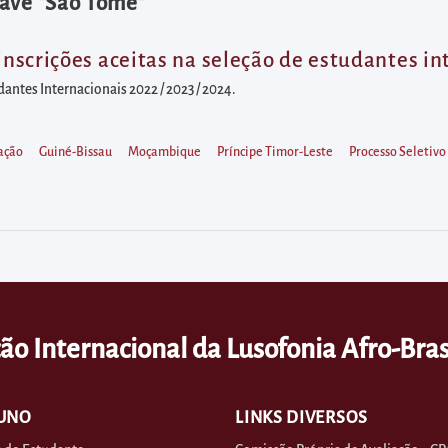
have "São Tomé"
 inscrições aceitas na seleção de estudantes i
dantes Internacionais 2022 / 2023 / 2024.
ação
Guiné-Bissau
Moçambique
Príncipe Timor-Leste
Processo Seletivo
ão Internacional da Lusofonia Afro-Bras
UNO
LINKS DIVERSOS