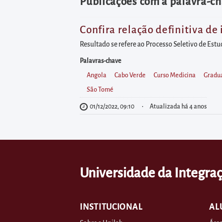
diretamente
Publicações com a palavra-c
à
área
Confira relação definitiva de
para
Resultado se refere ao Processo Seletivo de Estu
realizar
Palavras-chave
buscas
Angola
Cabo Verde
Curso Medicina
Gradu
internas
São Tomé
Acessar
01/12/2022, 09:10
Atualizada há 4 anos
diretamente
as
informações
postas
Universidade da Integraç
no
rodapé
INSTITUCIONAL
AL