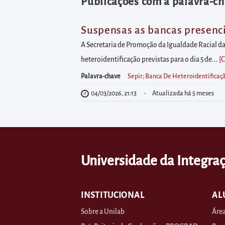
diretamente
Publicações com a palavra-ch
à
área
Suspensas as bancas presenci
para
A Secretaria de Promoção da Igualdade Racial da
realizar
heteroidentificação previstas para o dia 5 de...
[
buscas
Palavra-chave
Sepir; Banca De Heteroidentificaç
internas
04/03/2026, 21:13
Atualizada há 5 meses
Acessar
diretamente
as
informações
Universidade da Integraç
postas
no
rodapé
INSTITUCIONAL
AL
Sobre a Unilab
Área