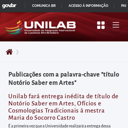
GOVBR
Pular
COMUNICA BR
ACESSO À INFORMAÇÃO
PAR
para
IR
o
PARA
início
O
do
CONTEÚDO
conteúdo
❯
principal
da
página
Publicações com a palavra-chave "título
Acessar
Notório Saber em Artes"
diretamente
o
Unilab fará entrega inédita de título de
Notório Saber em Artes, Ofícios e
menu
Cosmologias Tradicionais à mestra
principal
Maria do Socorro Castro
Acessar
É a primeira vez que a Universidade realizará a entrega dessa