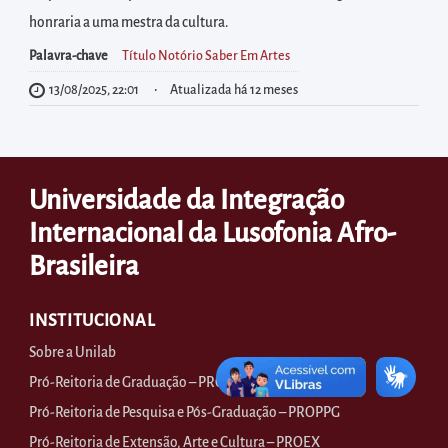
diretamente
honraria a uma mestra da cultura.
à
área
Palavra-chave
Título Notório Saber Em Artes
para
13/08/2025, 22:01
Atualizada há 12 meses
realizar
buscas
internas
Universidade da Integração
Acessar
Internacional da Lusofonia Afro-
diretamente
Brasileira
as
informações
postas
INSTITUCIONAL
no
Sobre a Unilab
rodapé
Pró-Reitoria de Graduação – PROGRAD
Pró-Reitoria de Pesquisa e Pós-Graduação – PROPPG
Pró-Reitoria de Extensão, Arte e Cultura – PROEX