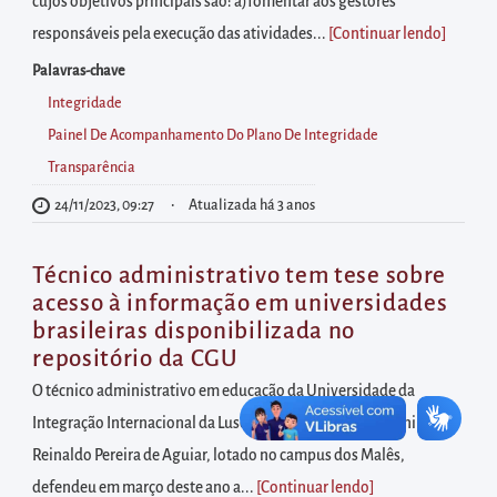
diretamente
cujos objetivos principais são: a)fomentar aos gestores
à
responsáveis pela execução das atividades...
[Continuar lendo
]
área
Palavras-chave
para
Integridade
realizar
Painel De Acompanhamento Do Plano De Integridade
buscas
Transparência
internas
24/11/2023, 09:27
Atualizada há 3 anos
Acessar
diretamente
Técnico administrativo tem tese sobre
as
acesso à informação em universidades
informações
brasileiras disponibilizada no
postas
repositório da CGU
no
O técnico administrativo em educação da Universidade da
rodapé
Integração Internacional da Lusofonia Afro-Brasileira (Unilab),
Reinaldo Pereira de Aguiar, lotado no campus dos Malês,
defendeu em março deste ano a...
[Continuar lendo
]