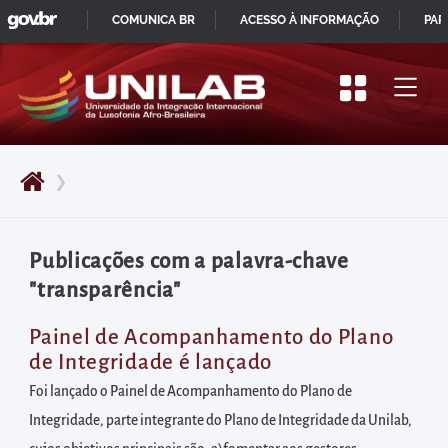
GOVBR
Pular
COMUNICA BR
ACESSO À INFORMAÇÃO
PAR
para
IR
o
PARA
início
O
do
CONTEÚDO
conteúdo
❯
principal
da
página
Publicações com a palavra-chave
Acessar
"transparência"
diretamente
o
Painel de Acompanhamento do Plano
de Integridade é lançado
menu
principal
Foi lançado o Painel de Acompanhamento do Plano de
Acessar
Integridade, parte integrante do Plano de Integridade da Unilab,