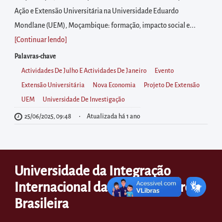
diretamente
Ação e Extensão Universitária na Universidade Eduardo
à
Mondlane (UEM), Moçambique: formação, impacto social e...
área
[Continuar lendo
]
para
realizar
Palavras-chave
buscas
Actividades De Julho E Actividades De Janeiro
Evento
internas
Extensão Universitária
Nova Economia
Projeto De Extensão
Acessar
UEM
Universidade De Investigação
diretamente
25/06/2025, 09:48
Atualizada há 1 ano
as
informações
postas
Universidade da Integração
no
Internacional da Lusofonia Afro-
rodapé
Brasileira