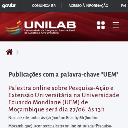
GOVBR
Pular
COMUNICA BR
ACESSO À INFORMAÇÃO
PAR
para
IR
o
PARA
início
O
do
CONTEÚDO
conteúdo
❯
principal
da
página
Publicações com a palavra-chave "UEM"
Acessar
diretamente
Palestra online sobre Pesquisa-Ação e
Extensão Universitária na Universidade
o
Eduardo Mondlane (UEM) de
menu
Moçambique será dia 27/06, às 13h
principal
No dia 27 de junho, às 13h (horário Brasil)/18h (horário
Acessar
Moçambique), acontece palestra online intitulada “Pesquisa-