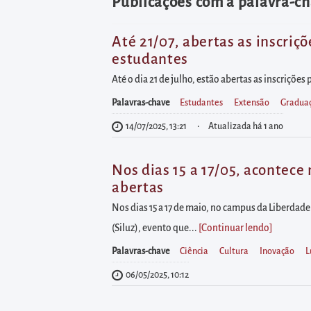
diretamente
Publicações com a palavra-ch
à
área
Até 21/07, abertas as inscriç
estudantes
para
realizar
Até o dia 21 de julho, estão abertas as inscriçõe
buscas
Palavras-chave
Estudantes
Extensão
Gradua
internas
14/07/2025, 13:21
Atualizada há 1 ano
Acessar
diretamente
Nos dias 15 a 17/05, acontece
as
abertas
informações
Nos dias 15 a 17 de maio, no campus da Liberdade
postas
(Siluz), evento que...
[Continuar lendo
]
no
Palavras-chave
Ciência
Cultura
Inovação
L
rodapé
06/05/2025, 10:12