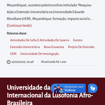
diretamente
Moçambique), acontece palestra online intitulada “Pesquisa-
à
Ação e Extensão Universitária na Universidade Eduardo
área
Mondlane (UEM), Moçambique: formação, impacto social e...
para
[Continuar lendo
]
realizar
buscas
Palavras-chave
internas
Actividades De Julho E Actividades De Janeiro
Evento
Acessar
Extensão Universitária
Nova Economia
Projeto De Extensão
diretamente
UEM
Universidade De Investigação
as
25/06/2025, 09:48
Atualizada há 1 ano
informações
postas
no
Universidade da Integração
rodapé
Internacional da Lusofonia Afro-
Brasileira