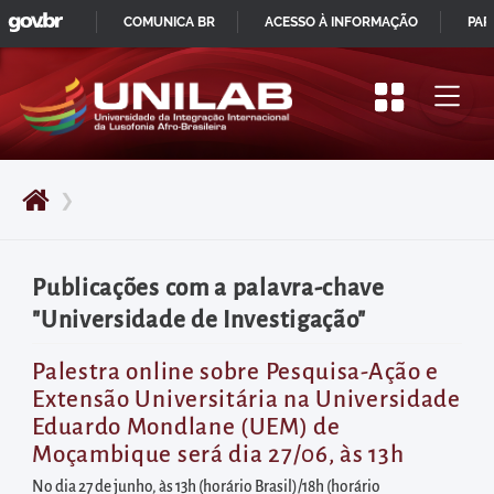
GOVBR
Pular
COMUNICA BR
ACESSO À INFORMAÇÃO
PAR
para
IR
o
PARA
início
O
do
CONTEÚDO
conteúdo
❯
principal
da
página
Publicações com a palavra-chave
Acessar
"Universidade de Investigação"
diretamente
o
Palestra online sobre Pesquisa-Ação e
Extensão Universitária na Universidade
menu
Eduardo Mondlane (UEM) de
principal
Moçambique será dia 27/06, às 13h
Acessar
No dia 27 de junho, às 13h (horário Brasil)/18h (horário