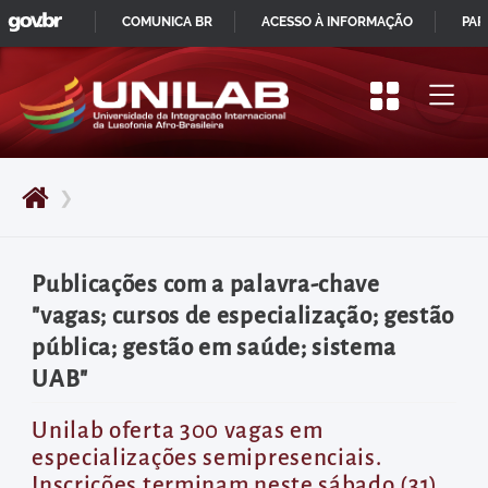
GOVBR
Pular
COMUNICA BR
ACESSO À INFORMAÇÃO
PAR
para
IR
o
PARA
início
O
do
CONTEÚDO
conteúdo
❯
principal
da
página
Publicações com a palavra-chave
Acessar
"vagas; cursos de especialização; gestão
diretamente
pública; gestão em saúde; sistema
o
UAB"
menu
principal
Unilab oferta 300 vagas em
especializações semipresenciais.
Acessar
Inscrições terminam neste sábado (31)