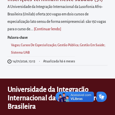
diretamente
A Universidade da Integração Internacional da Lusofonia Afro-
à
Brasileira (Unilab) oferta 300 vagas em dois cursos de
área
especialização lato sensu de forma semipresencial: são 150 vagas
para
para o curso de...
[Continuar lendo
]
realizar
buscas
Palavra-chave
internas
Vagas; Cursos De Especialização; Gestão Pública; Gestão Em Saúde;
Acessar
Sistema UAB
diretamente
14/01/2026, 13:13
Atualizada há 6 meses
as
informações
postas
Universidade da Integração
no
Internacional da Lusofonia Afro-
rodapé
Brasileira