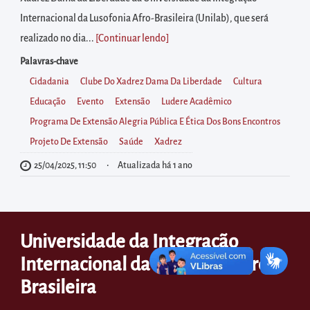
diretamente
Internacional da Lusofonia Afro-Brasileira (Unilab), que será
à
realizado no dia...
[Continuar lendo
]
área
para
Palavras-chave
realizar
Cidadania
Clube Do Xadrez Dama Da Liberdade
Cultura
buscas
Educação
Evento
Extensão
Ludere Acadêmico
internas
Programa De Extensão Alegria Pública E Ética Dos Bons Encontros
Acessar
Projeto De Extensão
Saúde
Xadrez
diretamente
25/04/2025, 11:50
Atualizada há 1 ano
as
informações
postas
Universidade da Integração
no
Internacional da Lusofonia Afro-
rodapé
Brasileira