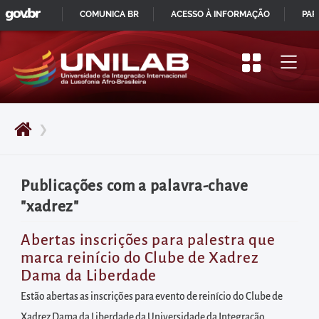
GOVBR
Pular
COMUNICA BR
ACESSO À INFORMAÇÃO
PAR
para
IR
o
PARA
início
O
do
CONTEÚDO
conteúdo
❯
principal
da
página
Publicações com a palavra-chave
Acessar
"xadrez"
diretamente
o
Abertas inscrições para palestra que
marca reinício do Clube de Xadrez
menu
Dama da Liberdade
principal
Estão abertas as inscrições para evento de reinício do Clube de
Acessar
Xadrez Dama da Liberdade da Universidade da Integração