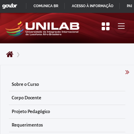
GOVBR
Pular
COMUNICA BR
ACESSO À INFORMAÇÃO
PAR
para
IR
o
PARA
início
O
do
CONTEÚDO
conteúdo
❯
principal
da
página
Acessar
Sobre o Curso
diretamente
Corpo Docente
o
menu
Projeto Pedagógico
principal
Acessar
Requerimentos