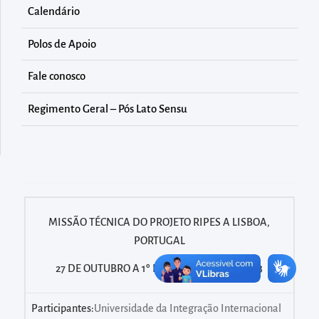
diretamente
Calendário
à
área
Polos de Apoio
para
Fale conosco
realizar
buscas
Regimento Geral – Pós Lato Sensu
internas
Acessar
diretamente
as
informações
MISSÃO TÉCNICA DO PROJETO RIPES A LISBOA,
postas
PORTUGAL
no
rodapé
27 DE OUTUBRO A 1º DE NOVEMBRO DE 2013
Participantes:
Universidade da Integração Internacional