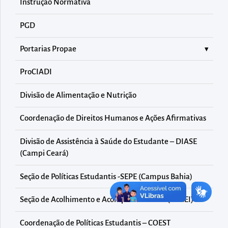
diretamente
Instrução Normativa
à
PGD
área
para
Portarias Propae
realizar
ProCIADI
buscas
internas
Divisão de Alimentação e Nutrição
Acessar
diretamente
Coordenação de Direitos Humanos e Ações Afirmativas
as
Divisão de Assistência à Saúde do Estudante – DIASE
informações
(Campi Ceará)
postas
Seção de Políticas Estudantis -SEPE (Campus Bahia)
no
rodapé
Seção de Acolhimento e Acompanhamento (SAAEI)
Coordenação de Políticas Estudantis – COEST