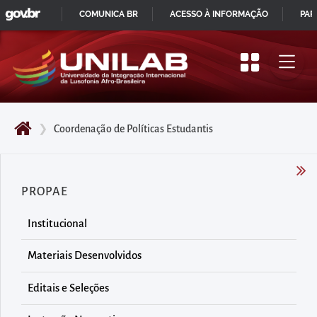
GOVBR
Pular
COMUNICA BR
ACESSO À INFORMAÇÃO
PAR
para
IR
o
PARA
início
O
do
CONTEÚDO
conteúdo
❯
Coordenação de Políticas Estudantis
principal
da
página
PROPAE
Acessar
diretamente
Institucional
o
menu
Materiais Desenvolvidos
principal
Editais e Seleções
Acessar