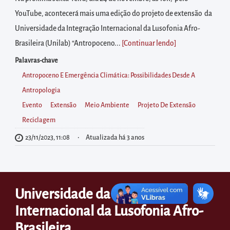
diretamente
YouTube, acontecerá mais uma edição do projeto de extensão da
à
Universidade da Integração Internacional da Lusofonia Afro-
área
Brasileira (Unilab) “Antropoceno...
[Continuar lendo
]
para
realizar
Palavras-chave
buscas
Antropoceno E Emergência Climática: Possibilidades Desde A
internas
Antropologia
Acessar
Evento
Extensão
Meio Ambiente
Projeto De Extensão
diretamente
Reciclagem
as
23/11/2023, 11:08
Atualizada há 3 anos
informações
postas
no
Universidade da Integração
rodapé
Internacional da Lusofonia Afro-
Brasileira