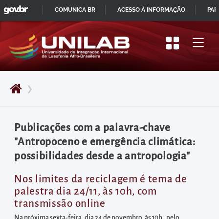
GOVBR
Pular
COMUNICA BR
ACESSO À INFORMAÇÃO
PAR
para
IR
o
PARA
início
O
do
CONTEÚDO
conteúdo
❯
principal
da
página
Publicações com a palavra-chave
Acessar
"Antropoceno e emergência climática:
diretamente
possibilidades desde a antropologia"
o
menu
Nos limites da reciclagem é tema de
palestra dia 24/11, às 10h, com
principal
transmissão online
Acessar
Na próxima sexta-feira, dia 24 de novembro, às 10h, pelo