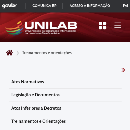
GOVBR
Pular
COMUNICA BR
ACESSO À INFORMAÇÃO
PAR
para
IR
o
PARA
início
O
do
CONTEÚDO
conteúdo
❯
Treinamentos e orientações
principal
da
página
Acessar
Atos Normativos
diretamente
Legislação e Documentos
o
menu
Atos Inferiores a Decretos
principal
Acessar
Treinamentos e Orientações