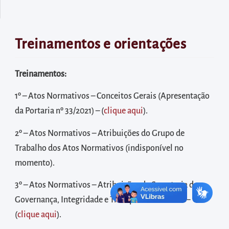
diretamente
à
área
Treinamentos e orientações
para
realizar
Treinamentos:
buscas
internas
1º – Atos Normativos – Conceitos Gerais (Apresentação
Acessar
da Portaria nº 33/2021) – (
clique aqui
).
diretamente
2º – Atos Normativos – Atribuições do Grupo de
as
Trabalho dos Atos Normativos (indisponível no
informações
momento).
postas
no
3º – Atos Normativos – Atribuições da Secretaria de
rodapé
Governança, Integridade e Transparência – SGIT –
(
clique aqui
).