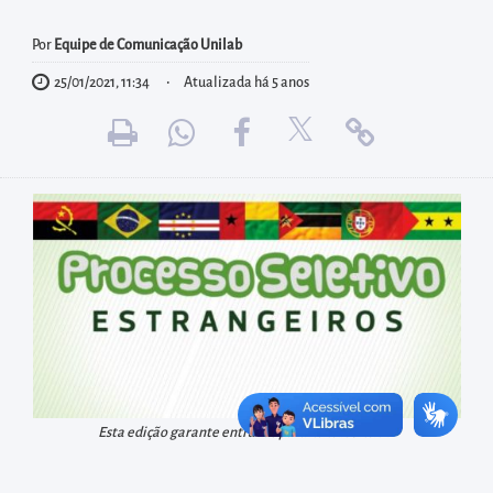
diretamente
à
Por
Equipe de Comunicação Unilab
área
25/01/2021, 11:34
Atualizada há 5 anos
para
realizar
buscas
internas
Acessar
diretamente
as
informações
postas
no
rodapé
Esta edição garante entradas para 2020.2 e 2021.1