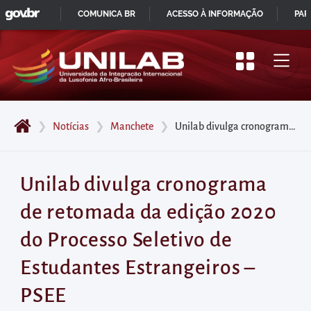
GOVBR
Pular
COMUNICA BR
ACESSO À INFORMAÇÃO
PAR
para
IR
o
PARA
início
O
do
CONTEÚDO
conteúdo
❯
Notícias
❯
Manchete
❯
Unilab divulga cronograma de retomada da edição 2020 do Processo Seletivo de Estudantes Estrangeiros – PSEE
principal
da
página
Unilab divulga cronograma
Acessar
de retomada da edição 2020
diretamente
o
do Processo Seletivo de
menu
Estudantes Estrangeiros –
principal
Acessar
PSEE