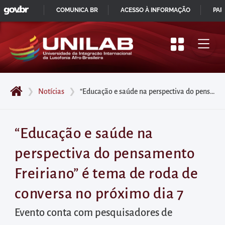
GOVBR
Pular
COMUNICA BR
ACESSO À INFORMAÇÃO
PAR
para
IR
o
PARA
início
O
do
CONTEÚDO
conteúdo
❯
Notícias
❯
“Educação e saúde na perspectiva do pensamento Freiriano” é tema de roda de conversa no próximo dia 7
principal
da
página
“Educação e saúde na
Acessar
perspectiva do pensamento
diretamente
o
Freiriano” é tema de roda de
menu
conversa no próximo dia 7
principal
Acessar
Evento conta com pesquisadores de