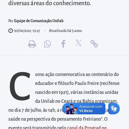
diretamente
diversas áreas do conhecimento.
à
área
Por
Equipe de Comunicação Unilab
para
30/06/2021, 13:27
Atualizada há 5 anos
realizar
buscas
internas
Acessar
diretamente
C
omo ação comemorativa ao centenário do
as
informações
educador e filósofo Paulo Freire (recifense
postas
nascido em 1921), várias instâncias unidas
no
da Unilab no Ceará e na Bahia organizam,
rodapé
no dia 7 de julho, às 14h, a roda de conversa “Educação e
saúde na perspectiva do pensamento Freiriano”. O
evento será transmitido pelo
canal da Prograd no