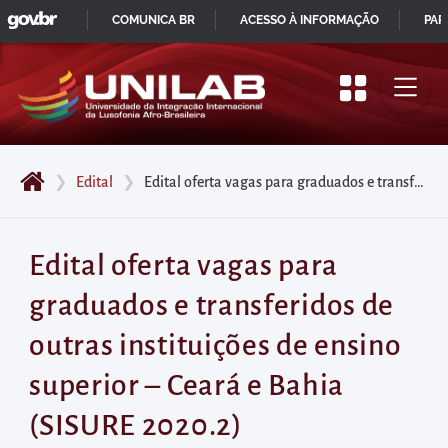
GOVBR
Pular
COMUNICA BR
ACESSO À INFORMAÇÃO
PAR
para
IR
o
PARA
início
O
do
CONTEÚDO
conteúdo
❯
Edital
❯
Edital oferta vagas para graduados e transferidos de outras instituições de ensino superior – Ceará e Bahia (SISURE 2020.2)
principal
da
página
Edital oferta vagas para
Acessar
graduados e transferidos de
diretamente
o
outras instituições de ensino
menu
superior – Ceará e Bahia
principal
Acessar
(SISURE 2020.2)