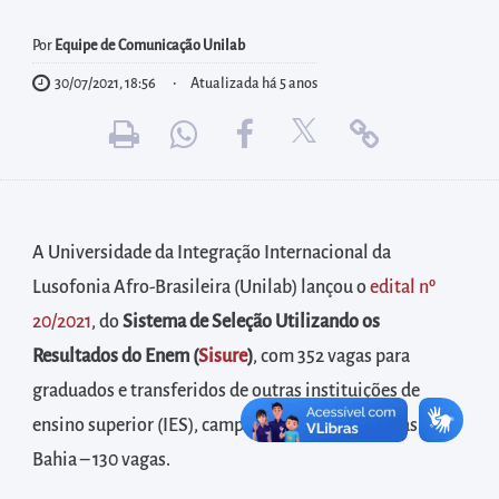
diretamente
à
Por
Equipe de Comunicação Unilab
área
30/07/2021, 18:56
Atualizada há 5 anos
para
realizar
buscas
internas
Acessar
A Universidade da Integração Internacional da
diretamente
Lusofonia Afro-Brasileira (Unilab) lançou o
edital nº
as
20/2021
, do
Sistema de Seleção Utilizando os
informações
postas
Resultados do Enem (
Sisure
)
, com 352 vagas para
no
graduados e transferidos de outras instituições de
rodapé
ensino superior (IES), campis do Ceará – 222 vagas e da
Bahia – 130 vagas.