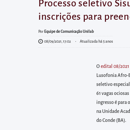
diretamente
Processo seletivo Si
à
inscrições para pree
área
para
Por
Equipe de Comunicação Unilab
realizar
08/09/2021, 17:02
Atualizada há 5 anos
buscas
internas
Acessar
O
edital 08/2021
diretamente
Lusofonia Afro-B
as
informações
seletivo especia
postas
61 vagas ociosas
no
ingresso é para 
rodapé
na Unidade Acad
do Conde (BA).