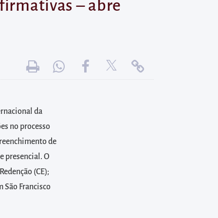
firmativas – abre
ernacional da
ões no processo
 preenchimento de
e presencial. O
 Redenção (CE);
m São Francisco