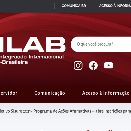
COMUNICA BR
ACESSO À INFOR
IR
PARA
O
CONTEÚDO
ervidor
Comunicação
Acesso à Informação
letivo Sisure 2021- Programa de Ações Afirmativas – abre inscrições pa