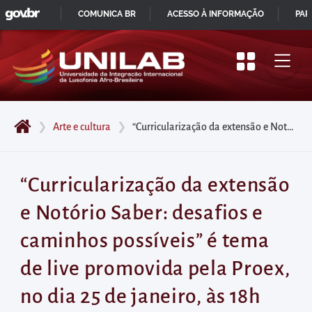
GOVBR
Pular
COMUNICA BR
ACESSO À INFORMAÇÃO
PAR
para
IR
o
PARA
início
O
do
CONTEÚDO
conteúdo
❯
Arte e cultura
❯
“Curricularização da extensão e Notório Saber: desafios e caminhos possíveis” é tema de live promovida pela Proex, no dia 25 de janeiro, às 18h
principal
da
página
“Curricularização da extensão
Acessar
e Notório Saber: desafios e
diretamente
o
caminhos possíveis” é tema
menu
de live promovida pela Proex,
principal
Acessar
no dia 25 de janeiro, às 18h