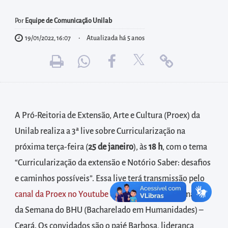
diretamente
à
Por
Equipe de Comunicação Unilab
área
19/01/2022, 16:07
Atualizada há 5 anos
para
realizar
buscas
internas
Acessar
A Pró-Reitoria de Extensão, Arte e Cultura (Proex) da
diretamente
Unilab realiza a 3ª live sobre Curricularização na
as
próxima terça-feira (
25 de janeiro
), às
18 h
, com o tema
informações
postas
“Curricularização da extensão e Notório Saber: desafios
no
e caminhos possíveis”. Essa live terá transmissão pelo
rodapé
canal da Proex no Youtube
e integra-se à programação
da Semana do BHU (Bacharelado em Humanidades) –
Ceará.
Os convidados são o pajé Barbosa, liderança