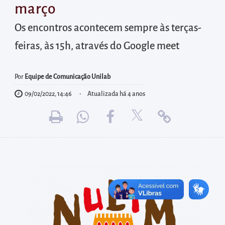
diretamente
março
à
Os encontros acontecem sempre às terças-
área
para
feiras, às 15h, através do Google meet
realizar
buscas
Por
Equipe de Comunicação Unilab
internas
09/02/2022, 14:46
Atualizada há 4 anos
Acessar
diretamente
as
informações
postas
no
rodapé