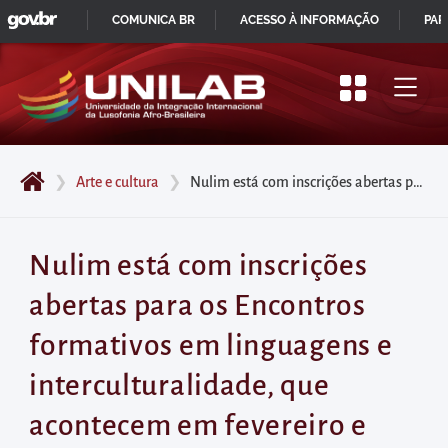
GOVBR
Pular
COMUNICA BR
ACESSO À INFORMAÇÃO
PAR
para
IR
o
PARA
início
O
do
CONTEÚDO
conteúdo
❯
Arte e cultura
❯
Nulim está com inscrições abertas para os Encontros formativos em linguagens e interculturalidade, que acontecem em fevereiro e março
principal
da
página
Nulim está com inscrições
Acessar
abertas para os Encontros
diretamente
o
formativos em linguagens e
menu
interculturalidade, que
principal
Acessar
acontecem em fevereiro e