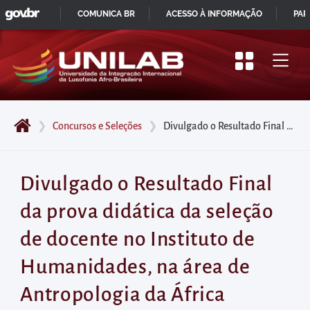
GOVBR
Pular
COMUNICA BR
ACESSO À INFORMAÇÃO
PAR
para
IR
o
PARA
início
O
do
CONTEÚDO
conteúdo
❯
Concursos e Seleções
❯
Divulgado o Resultado Final da prova didática da seleção de docente no Instituto de Humanidades, na área de Antropologia da África
principal
da
página
Divulgado o Resultado Final
Acessar
da prova didática da seleção
diretamente
o
de docente no Instituto de
menu
Humanidades, na área de
principal
Acessar
Antropologia da África