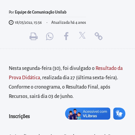
diretamente
à
Por
Equipe de Comunicação Unilab
área
18/05/2022, 15:56
Atualizada há 4 anos
para
realizar
buscas
internas
Acessar
Nesta segunda-feira (30), foi divulgado o
Resultado da
diretamente
Prova Didática
, realizada dia 27 (última sexta-feira).
as
Conforme o cronograma, o Resultado Final, após
informações
postas
Recursos, sairá dia 03 de junho.
no
rodapé
Inscrições