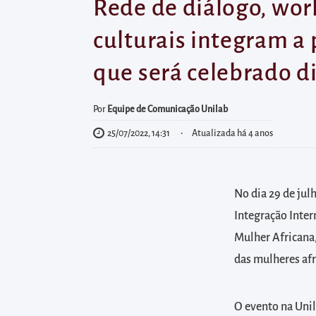
diretamente
Rede de diálogo, wor
à
culturais integram a
área
para
que será celebrado d
realizar
buscas
Por
Equipe de Comunicação Unilab
internas
25/07/2022, 14:31
Atualizada há 4 anos
Acessar
diretamente
as
No dia 29 de jul
informações
Integração Inter
postas
Mulher Africana,
no
das mulheres afr
rodapé
O evento na Unil