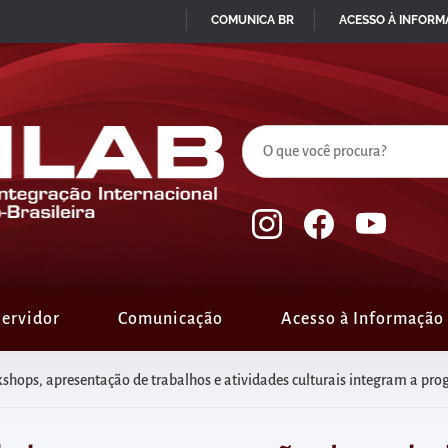
COMUNICA BR
ACESSO À INFOR
IR
PARA
O
CONTEÚDO
ervidor
Comunicação
Acesso à Informação
s, apresentação de trabalhos e atividades culturais integram a programação do Dia da