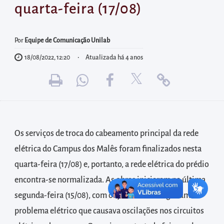
diretamente
quarta-feira (17/08)
à
área
Por
Equipe de Comunicação Unilab
para
realizar
18/08/2022, 12:20
Atualizada há 4 anos
buscas
internas
Acessar
diretamente
as
Os serviços de troca do cabeamento principal da rede
informações
elétrica do Campus dos Malês foram finalizados nesta
postas
quarta-feira (17/08) e, portanto, a rede elétrica do prédio
no
encontra-se normalizada. As obras iniciaram na última
rodapé
segunda-feira (15/08), com objetivo de corrigir um
problema elétrico que causava oscilações nos circuitos