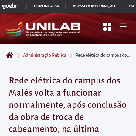
GOVBR
Pular
COMUNICA BR
ACESSO À INFORMAÇÃO
PAR
para
IR
o
PARA
início
O
do
CONTEÚDO
conteúdo
❯
Administração Pública
❯
Rede elétrica do campus dos Malês volta a funcionar normalmente, após conclusão da obra de troca de cabeamento, na última quarta-feira (17/08)
principal
da
página
Rede elétrica do campus dos
Acessar
Malês volta a funcionar
diretamente
o
normalmente, após conclusão
menu
da obra de troca de
principal
Acessar
cabeamento, na última