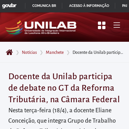
GOVBR
Pular
COMUNICA BR
ACESSO À INFORMAÇÃO
PAR
para
IR
o
PARA
início
O
do
CONTEÚDO
conteúdo
❯
Notícias
❯
Manchete
❯
Docente da Unilab participa de debate no GT da Reforma Tributária, na Câmara Federal
principal
da
página
Docente da Unilab participa
Acessar
de debate no GT da Reforma
diretamente
o
Tributária, na Câmara Federal
menu
Nesta terça-feira (18/4), a docente Eliane
principal
Conceição, que integra Grupo de Trabalho
Acessar