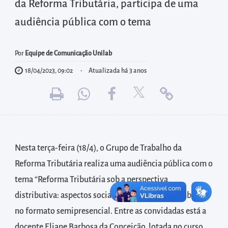
diretamente
da Reforma Tributária, participa de uma
à
audiência pública com o tema
área
para
Por
Equipe de Comunicação Unilab
realizar
18/04/2023, 09:02
Atualizada há 3 anos
buscas
internas
Acessar
diretamente
as
informações
Nesta terça-feira (18/4), o Grupo de Trabalho da
postas
Reforma Tributária realiza uma audiência pública com o
no
tema “Reforma Tributária sob a perspectiva
rodapé
distributiva: aspectos sociais, gênero, raça e cashback”,
no formato semipresencial. Entre as convidadas está a
docente Eliane Barbosa da Conceição, lotada no curso