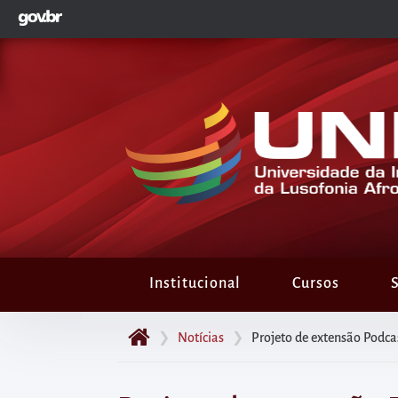
GOVBR
Pular
para
o
início
do
conteúdo
principal
da
página
Acessar
diretamente
Institucional
Cursos
S
o
menu
❯
Notícias
❯
Projeto de extensão Podca
principal
Acessar