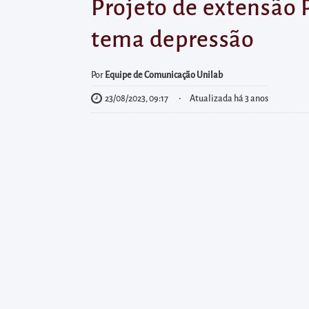
diretamente
Projeto de extensão 
à
tema depressão
área
para
Por
Equipe de Comunicação Unilab
realizar
23/08/2023, 09:17
Atualizada há 3 anos
buscas
internas
Acessar
diretamente
as
informações
postas
no
rodapé