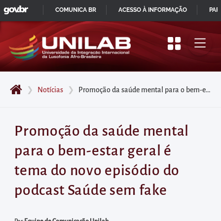
GOVBR
Pular
COMUNICA BR
ACESSO À INFORMAÇÃO
PAR
para
IR
o
PARA
início
O
do
CONTEÚDO
conteúdo
❯
Notícias
❯
Promoção da saúde mental para o bem-estar geral é tema do novo episódio do podcast Saúde sem fake
principal
da
página
Promoção da saúde mental
Acessar
para o bem-estar geral é
diretamente
o
tema do novo episódio do
menu
podcast Saúde sem fake
principal
Acessar