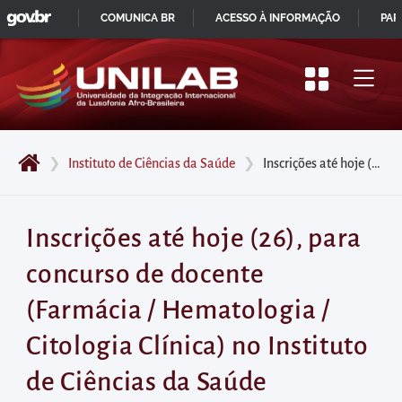
GOVBR
Pular
COMUNICA BR
ACESSO À INFORMAÇÃO
PAR
para
IR
o
PARA
início
O
do
CONTEÚDO
conteúdo
❯
Instituto de Ciências da Saúde
❯
Inscrições até hoje (26), para concurso de docente (Farmácia / Hematologia / Citologia Clínica) no Instituto de Ciências da Saúde
principal
da
página
Inscrições até hoje (26), para
Acessar
concurso de docente
diretamente
o
(Farmácia / Hematologia /
menu
Citologia Clínica) no Instituto
principal
Acessar
de Ciências da Saúde