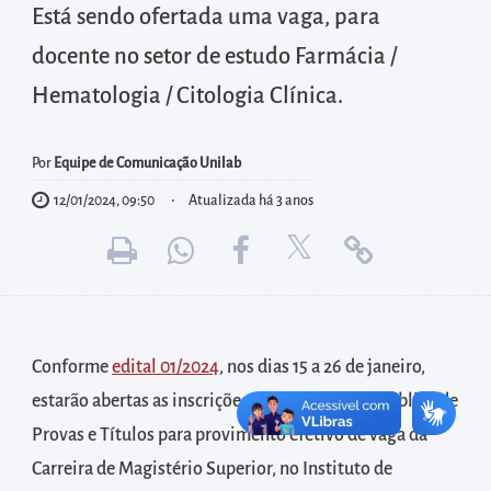
diretamente
Está sendo ofertada uma vaga, para
à
docente no setor de estudo Farmácia /
área
Hematologia / Citologia Clínica.
para
realizar
buscas
Por
Equipe de Comunicação Unilab
internas
12/01/2024, 09:50
Atualizada há 3 anos
Acessar
diretamente
as
informações
postas
Conforme
edital 01/2024
, nos dias 15 a 26 de janeiro,
no
estarão abertas as inscrições para o Concurso Público de
rodapé
Provas e Títulos para provimento efetivo de vaga da
Carreira de Magistério Superior, no Instituto de