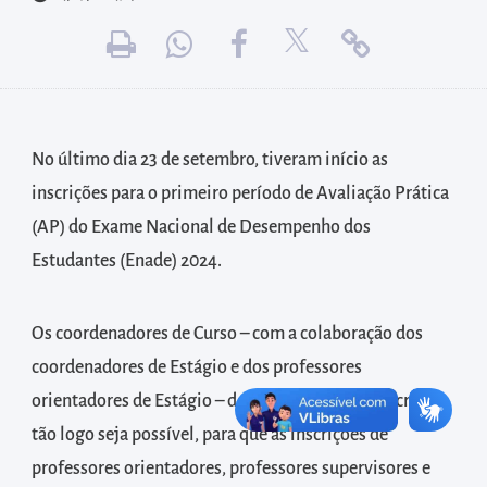
diretamente
à
área
para
realizar
buscas
No último dia 23 de setembro, tiveram início as
internas
inscrições para o primeiro período de Avaliação Prática
Acessar
(AP) do Exame Nacional de Desempenho dos
diretamente
Estudantes (Enade) 2024.
as
informações
Os coordenadores de Curso – com a colaboração dos
postas
coordenadores de Estágio e dos professores
no
orientadores de Estágio – deverão realizar as inscrições
rodapé
tão logo seja possível, para que as inscrições de
professores orientadores, professores supervisores e