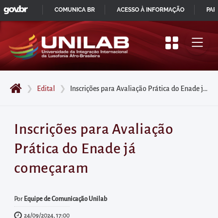
GOVBR
Pular
COMUNICA BR
ACESSO À INFORMAÇÃO
PAR
para
IR
o
PARA
início
O
do
CONTEÚDO
conteúdo
❯
Edital
❯
Inscrições para Avaliação Prática do Enade já começaram
principal
da
página
Inscrições para Avaliação
Acessar
Prática do Enade já
diretamente
o
começaram
menu
principal
Por
Equipe de Comunicação Unilab
Acessar
24/09/2024, 17:00