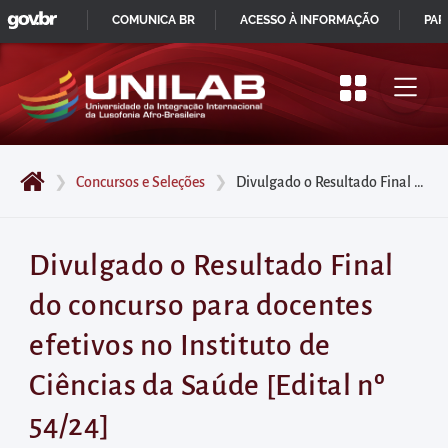
GOVBR
Pular
COMUNICA BR
ACESSO À INFORMAÇÃO
PAR
para
IR
o
PARA
início
O
do
CONTEÚDO
conteúdo
❯
Concursos e Seleções
❯
Divulgado o Resultado Final do concurso para docentes efetivos no Instituto de Ciências da Saúde [Edital nº 54/24]
principal
da
página
Divulgado o Resultado Final
Acessar
do concurso para docentes
diretamente
o
efetivos no Instituto de
menu
Ciências da Saúde [Edital nº
principal
Acessar
54/24]