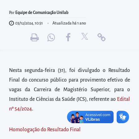
diretamente
à
Por
Equipe de Comunicação Unilab
área
03/12/2024, 10:51
Atualizada há 1 ano
para
realizar
buscas
internas
Acessar
Nesta segunda-feira (31), foi divulgado o Resultado
diretamente
Final do concurso público para provimento efetivo de
as
vagas da Carreira de Magistério Superior, para o
informações
postas
Instituto de Ciências da Saúde (ICS), referente ao
Edital
no
nº 54/2024
.
rodapé
Homologação do Resultado Final