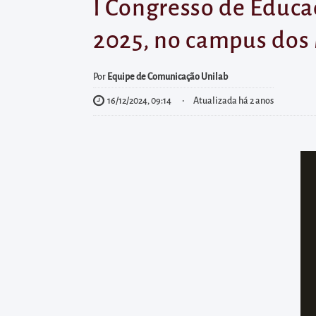
diretamente
I Congresso de Educa
à
2025, no campus dos
área
para
Por
Equipe de Comunicação Unilab
realizar
16/12/2024, 09:14
Atualizada há 2 anos
buscas
internas
Acessar
diretamente
as
informações
postas
no
rodapé