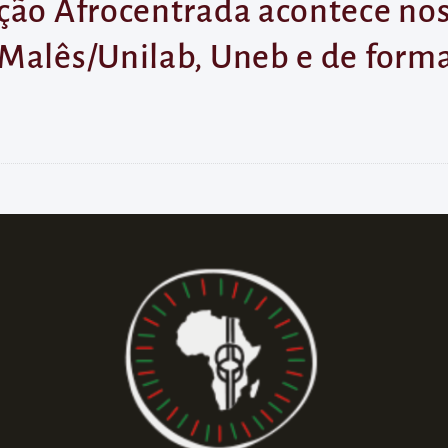
ção Afrocentrada acontece nos 
 Malês/Unilab, Uneb e de form