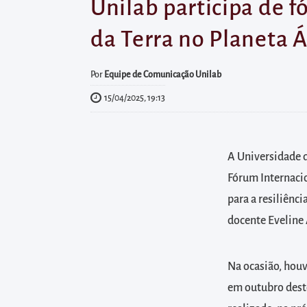
diretamente
Unilab participa de f
à
da Terra no Planeta 
área
para
Por
Equipe de Comunicação Unilab
realizar
15/04/2025, 19:13
buscas
internas
Acessar
A Universidade d
diretamente
Fórum Internacio
as
informações
para a resiliênci
postas
docente Eveline 
no
rodapé
Na ocasião, houv
em outubro deste