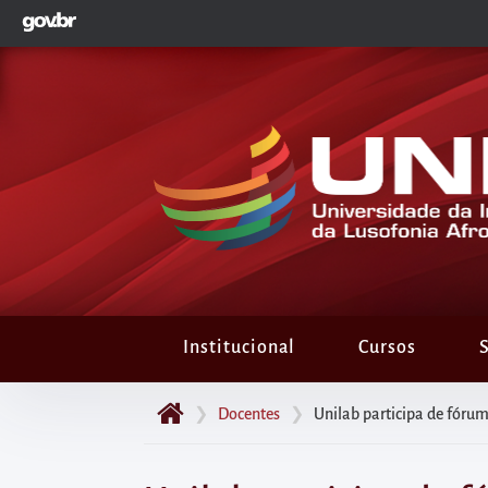
GOVBR
Pular
para
o
início
do
conteúdo
principal
da
página
Acessar
diretamente
Institucional
Cursos
S
o
menu
❯
Docentes
❯
Unilab participa de fórum
principal
Acessar