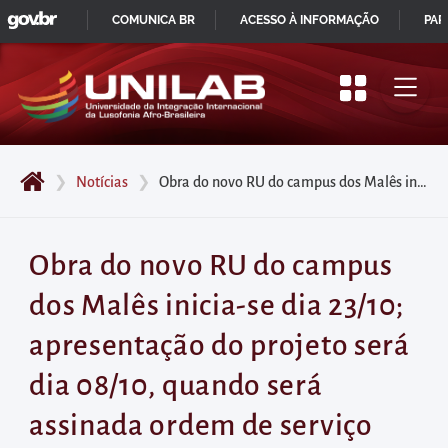
GOVBR
Pular
COMUNICA BR
ACESSO À INFORMAÇÃO
PAR
para
IR
o
PARA
início
O
do
CONTEÚDO
conteúdo
❯
Notícias
❯
Obra do novo RU do campus dos Malês inicia-se dia 23/10; apresentação do projeto será dia 08/10, quando será assinada ordem de serviço
principal
da
página
Obra do novo RU do campus
Acessar
dos Malês inicia-se dia 23/10;
diretamente
o
apresentação do projeto será
menu
dia 08/10, quando será
principal
Acessar
assinada ordem de serviço