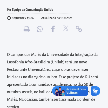
diretamente
à
Por
Equipe de Comunicação Unilab
área
02/10/2025, 13:06
Atualizada há 10 meses
para
realizar
buscas
internas
Acessar
O campus dos Malês da Universidade da Integração da
diretamente
Lusofonia Afro-Brasileira (Unilab) terá um novo
as
Restaurante Universitário, cujas obras devem ser
informações
postas
iniciadas no dia 23 de outubro. Esse projeto do RU será
no
apresentado à comunidade acadêmica, no dia 08 de
rodapé
outubro, às 10h, no hall de entrada do campus dos
Malês. Na ocasião, também será assinada a ordem de
serviço.