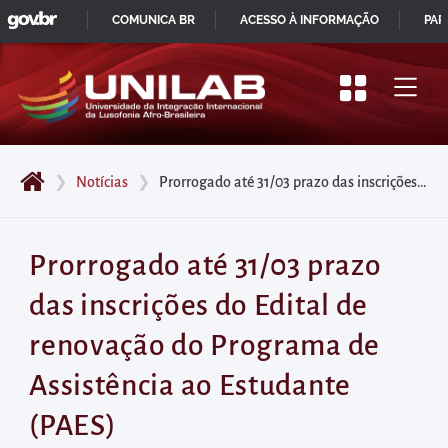
GOVBR
Pular
COMUNICA BR
ACESSO À INFORMAÇÃO
PAR
para
IR
o
PARA
início
O
do
CONTEÚDO
conteúdo
❯
Notícias
❯
Prorrogado até 31/03 prazo das inscrições do Edital de renovação do Programa de Assistência ao Estudante (PAES)
principal
da
página
Prorrogado até 31/03 prazo
Acessar
das inscrições do Edital de
diretamente
o
renovação do Programa de
menu
Assistência ao Estudante
principal
Acessar
(PAES)