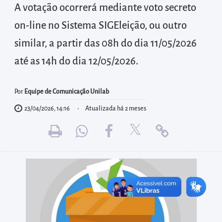
diretamente
A votação ocorrerá mediante voto secreto
à
on-line no Sistema SIGEleição, ou outro
área
similar, a partir das 08h do dia 11/05/2026
para
realizar
até as 14h do dia 12/05/2026.
buscas
internas
Por
Equipe de Comunicação Unilab
Acessar
23/04/2026, 14:16
Atualizada há 2 meses
diretamente
as
informações
postas
no
rodapé