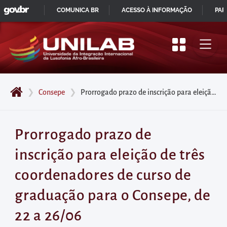
GOVBR
Pular
COMUNICA BR
ACESSO À INFORMAÇÃO
PAR
para
IR
o
PARA
início
O
do
CONTEÚDO
conteúdo
❯
Consepe
❯
Prorrogado prazo de inscrição para eleição de três coordenadores de curso de graduação para o Consepe, de 22 a 26/06
principal
da
página
Prorrogado prazo de
Acessar
inscrição para eleição de três
diretamente
o
coordenadores de curso de
menu
graduação para o Consepe, de
principal
Acessar
22 a 26/06