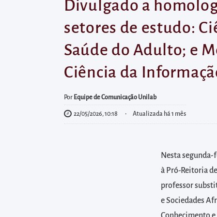
diretamente
Divulgado a homologa
à
setores de estudo: Ci
área
para
Saúde do Adulto; e M
realizar
Ciência da Informaçã
buscas
internas
Por
Equipe de Comunicação Unilab
Acessar
diretamente
22/05/2026, 10:18
Atualizada há 1 mês
as
informações
postas
Nesta segunda-fe
no
à Pró-Reitoria d
rodapé
professor substi
e Sociedades Afr
Conhecimento e 