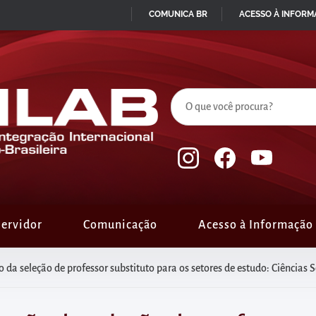
COMUNICA BR
ACESSO À INFOR
IR
PARA
O
CONTEÚDO
ervidor
Comunicação
Acesso à Informação
sor substituto para os setores de estudo: Ciências Sociais e Sociedades Africanas; Semiologia e Saúde do Adulto; e Metodolo